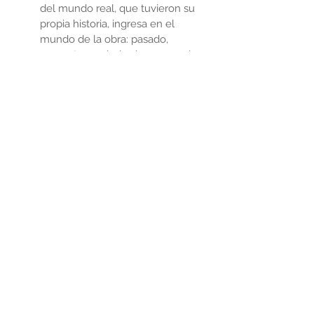
del mundo real, que tuvieron su
propia historia, ingresa en el
mundo de la obra: pasado,
presente y anhelo de un mundo
mejor, se compactan en una sola
entidad.
Sus obras son táctiles, remitiendo
también a la textura histórica de
nuestro tiempo: la fragmentación,
desintegración, desmenuzamiento
provenientes de un mundo
globalizado. El artista reconfigura el
sentido del objeto descartado por
la sociedad de consumo,
resignificándolo, y acercándolo a
un ideal basado en la geometría,
pero dotándolo también de calidez
humana mediante trazos y colores,
en justo equilibrio. Es en este
equilibrio que encuentra la